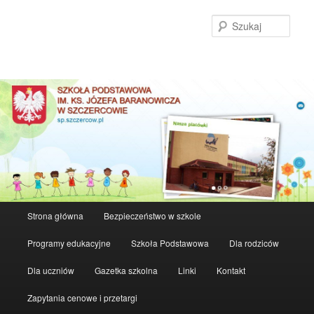
Szuka
Główne
Strona główna
Bezpieczeństwo w szkole
Przeskocz
menu
Programy edukacyjne
Szkoła Podstawowa
Dla rodziców
do
Dla uczniów
Gazetka szkolna
Linki
Kontakt
tekstu
Zapytania cenowe i przetargi