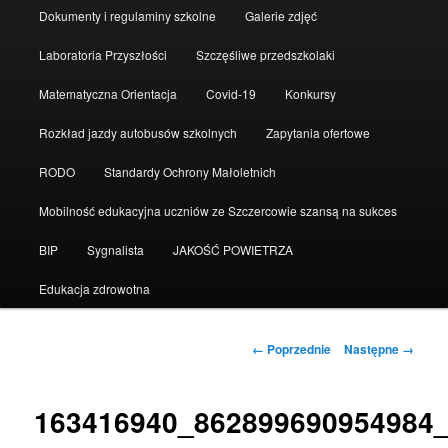
Dokumenty i regulaminy szkolne
Galerie zdjęć
Laboratoria Przyszłości
Szczęśliwe przedszkolaki
Matematyczna Orientacja
Covid-19
Konkursy
Rozkład jazdy autobusów szkolnych
Zapytania ofertowe
RODO
Standardy Ochrony Małoletnich
Mobilność edukacyjna uczniów ze Szczercowie szansą na sukces
BIP
Sygnalista
JAKOŚĆ POWIETRZA
Edukacja zdrowotna
Nawigacja
← Poprzednie
Następne →
po
obrazkach
163416940_862899690954984