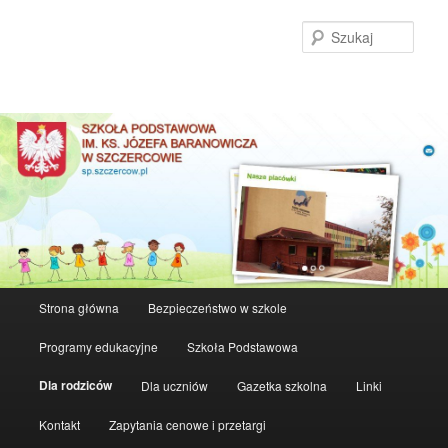
Szuka
Główne
Strona główna
Bezpieczeństwo w szkole
Przeskocz
menu
Programy edukacyjne
Szkoła Podstawowa
do
Dla rodziców
Dla uczniów
Gazetka szkolna
Linki
tekstu
Kontakt
Zapytania cenowe i przetargi