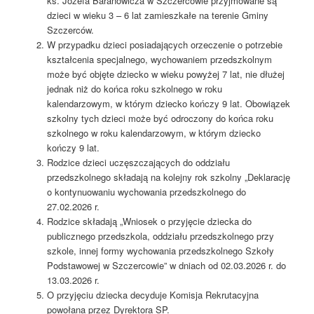
ks. Józefa Baranowicza w Szczercowie przyjmowane są
dzieci w wieku 3 – 6 lat zamieszkałe na terenie Gminy
Szczerców.
W przypadku dzieci posiadających orzeczenie o potrzebie
kształcenia specjalnego, wychowaniem przedszkolnym
może być objęte dziecko w wieku powyżej 7 lat, nie dłużej
jednak niż do końca roku szkolnego w roku
kalendarzowym, w którym dziecko kończy 9 lat. Obowiązek
szkolny tych dzieci może być odroczony do końca roku
szkolnego w roku kalendarzowym, w którym dziecko
kończy 9 lat.
Rodzice dzieci uczęszczających do oddziału
przedszkolnego składają na kolejny rok szkolny „Deklarację
o kontynuowaniu wychowania przedszkolnego do
27.02.2026 r.
Rodzice składają „Wniosek o przyjęcie dziecka do
publicznego przedszkola, oddziału przedszkolnego przy
szkole, innej formy wychowania przedszkolnego Szkoły
Podstawowej w Szczercowie” w dniach od 02.03.2026 r. do
13.03.2026 r.
O przyjęciu dziecka decyduje Komisja Rekrutacyjna
powołana przez Dyrektora SP.