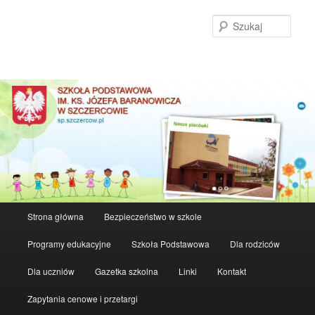
Szuka
Główne
Strona główna
Bezpieczeństwo w szkole
Przeskocz
menu
Programy edukacyjne
Szkoła Podstawowa
Dla rodziców
do
Dla uczniów
Gazetka szkolna
Linki
Kontakt
tekstu
Zapytania cenowe i przetargi