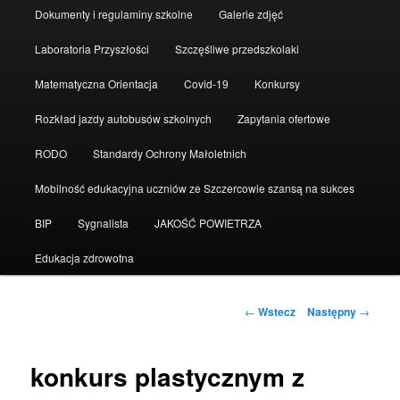
Dokumenty i regulaminy szkolne
Galerie zdjęć
Laboratoria Przyszłości
Szczęśliwe przedszkolaki
Matematyczna Orientacja
Covid-19
Konkursy
Rozkład jazdy autobusów szkolnych
Zapytania ofertowe
RODO
Standardy Ochrony Małoletnich
Mobilność edukacyjna uczniów ze Szczercowie szansą na sukces
BIP
Sygnalista
JAKOŚĆ POWIETRZA
Edukacja zdrowotna
Zobacz
←
Wstecz
Następny
→
wpisy
konkurs plastycznym z