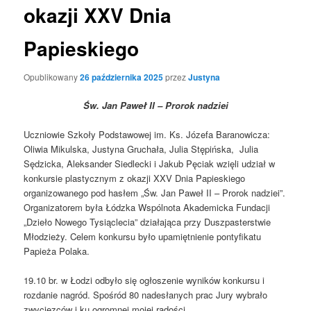
okazji XXV Dnia
Papieskiego
Opublikowany
26 października 2025
przez
Justyna
Św. Jan Paweł II – Prorok nadziei
Uczniowie Szkoły Podstawowej im. Ks. Józefa Baranowicza:
Oliwia Mikulska, Justyna Gruchała, Julia Stępińska, Julia
Sędzicka, Aleksander Siedlecki i Jakub Pęciak wzięli udział w
konkursie plastycznym z okazji XXV Dnia Papieskiego
organizowanego pod hasłem „Św. Jan Paweł II – Prorok nadziei”.
Organizatorem była Łódzka Wspólnota Akademicka Fundacji
„Dzieło Nowego Tysiąclecia” działająca przy Duszpasterstwie
Młodzieży. Celem konkursu było upamiętnienie pontyfikatu
Papieża Polaka.
19.10 br. w Łodzi odbyło się ogłoszenie wyników konkursu i
rozdanie nagród. Spośród 80 nadesłanych prac Jury wybrało
zwycięzców i ku ogromnej mojej radości