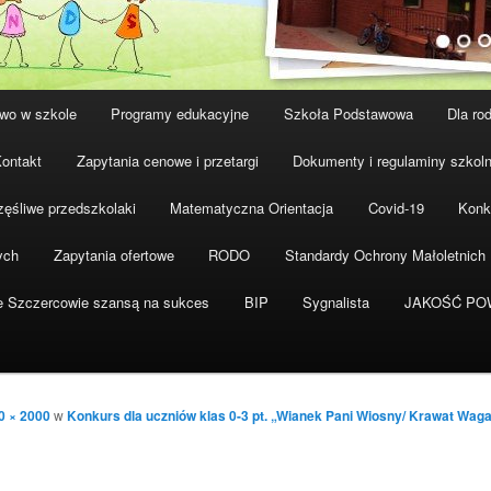
wo w szkole
Programy edukacyjne
Szkoła Podstawowa
Dla ro
ontakt
Zapytania cenowe i przetargi
Dokumenty i regulaminy szkol
ęśliwe przedszkolaki
Matematyczna Orientacja
Covid-19
Konk
ych
Zapytania ofertowe
RODO
Standardy Ochrony Małoletnich
e Szczercowie szansą na sukces
BIP
Sygnalista
JAKOŚĆ PO
0 × 2000
w
Konkurs dla uczniów klas 0-3 pt. „Wianek Pani Wiosny/ Krawat Wag