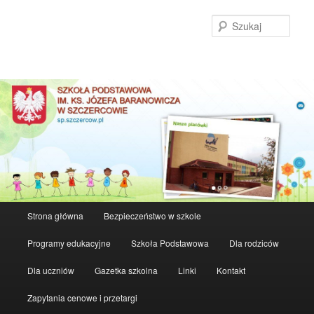
Szuka
Główne
Strona główna
Bezpieczeństwo w szkole
Przeskocz
menu
Programy edukacyjne
Szkoła Podstawowa
Dla rodziców
do
Dla uczniów
Gazetka szkolna
Linki
Kontakt
tekstu
Zapytania cenowe i przetargi