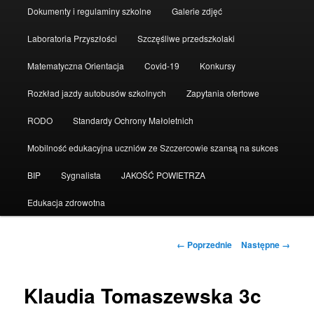
Dokumenty i regulaminy szkolne
Galerie zdjęć
Laboratoria Przyszłości
Szczęśliwe przedszkolaki
Matematyczna Orientacja
Covid-19
Konkursy
Rozkład jazdy autobusów szkolnych
Zapytania ofertowe
RODO
Standardy Ochrony Małoletnich
Mobilność edukacyjna uczniów ze Szczercowie szansą na sukces
BIP
Sygnalista
JAKOŚĆ POWIETRZA
Edukacja zdrowotna
Nawigacja
← Poprzednie
Następne →
po
obrazkach
Klaudia Tomaszewska 3c