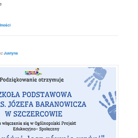
e
lności
ez
Justyna