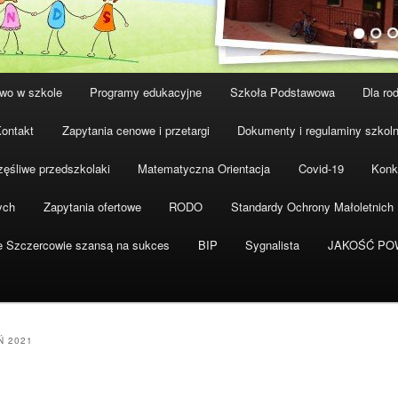
wo w szkole
Programy edukacyjne
Szkoła Podstawowa
Dla ro
ontakt
Zapytania cenowe i przetargi
Dokumenty i regulaminy szkol
ęśliwe przedszkolaki
Matematyczna Orientacja
Covid-19
Konk
ych
Zapytania ofertowe
RODO
Standardy Ochrony Małoletnich
e Szczercowie szansą na sukces
BIP
Sygnalista
JAKOŚĆ PO
Ń 2021