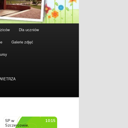
dziców
Dla uczniów
ne
Galerie zdjęć
ursy
WIETRZA