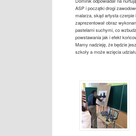
Dominik odpowiadał na nurtują
ASP i początki drogi zawodowe
malarza, skąd artysta czerpie 
zaprezentował obraz wykonany
pastelami suchymi, co wzbudz
powstawania jak i efekt końco
Mamy nadzieję, że będzie jes
szkoły a może wzięcia udzia