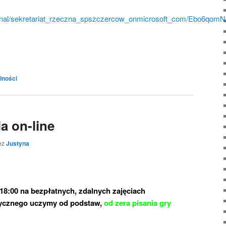
ersonal/sekretariat_rzeczna_spszczercow_onmicrosoft_com/Ebo
lności
a on-line
ez
Justyna
 18:00 na bezpłatnych, zdalnych
zajęciach
tycznego uczymy od podstaw,
od zera pisania gry