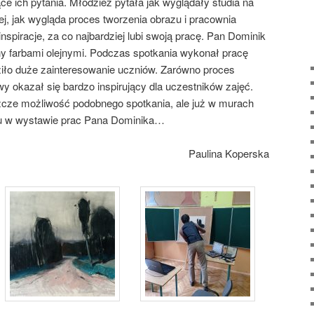
ce ich pytania. Młodzież pytała jak wyglądały studia na
j, jak wygląda proces tworzenia obrazu i pracownia
inspiracje, za co najbardziej lubi swoją pracę. Pan Dominik
 farbami olejnymi. Podczas spotkania wykonał pracę
iło duże zainteresowanie uczniów. Zarówno proces
wy okazał się bardzo inspirujący dla uczestników zajęć.
zcze możliwość podobnego spotkania, ale już w murach
łu w wystawie prac Pana Dominika…
Paulina Koperska