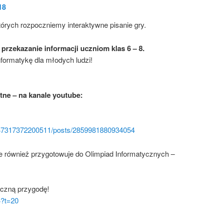
18
tórych rozpoczniemy interaktywne pisanie gry.
o przekazanie informacji uczniom klas 6 – 8.
nformatykę dla młodych ludzi!
tne – na kanale youtube:
247317372200511/posts/2859981880934054
ne również przygotowuje do Olimpiad Informatycznych –
yczną przygodę!
4?t=20