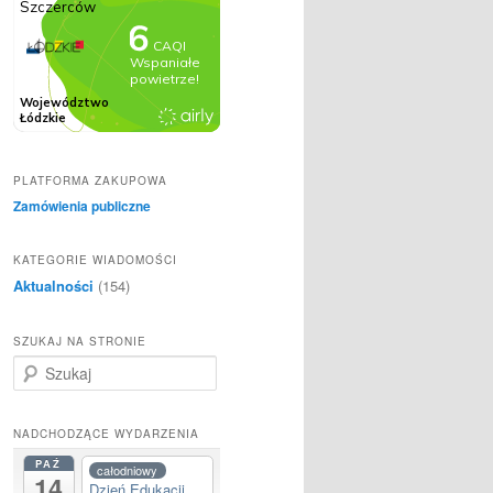
PLATFORMA ZAKUPOWA
Zamówienia publiczne
KATEGORIE WIADOMOŚCI
Aktualności
(154)
SZUKAJ NA STRONIE
S
z
u
k
NADCHODZĄCE WYDARZENIA
a
PAŹ
całodniowy
j
14
Dzień Edukacji