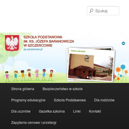
Szuka
Główne
Strona główna
Bezpieczeństwo w szkole
Przeskocz
Przeskocz
menu
Programy edukacyjne
Szkoła Podstawowa
Dla rodziców
do
do
Dla uczniów
Gazetka szkolna
Linki
Kontakt
tekstu
widgetów
Zapytania cenowe i przetargi