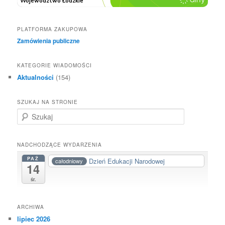
PLATFORMA ZAKUPOWA
Zamówienia publiczne
KATEGORIE WIADOMOŚCI
Aktualności
(154)
SZUKAJ NA STRONIE
S
z
u
k
NADCHODZĄCE WYDARZENIA
a
PAŹ
Dzień Edukacji Narodowej
całodniowy
j
14
śr.
ARCHIWA
lipiec 2026