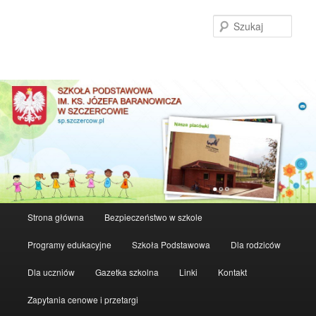
Szuka
Główne
Strona główna
Bezpieczeństwo w szkole
Przeskocz
Przeskocz
menu
Programy edukacyjne
Szkoła Podstawowa
Dla rodziców
do
do
Dla uczniów
Gazetka szkolna
Linki
Kontakt
tekstu
widgetów
Zapytania cenowe i przetargi