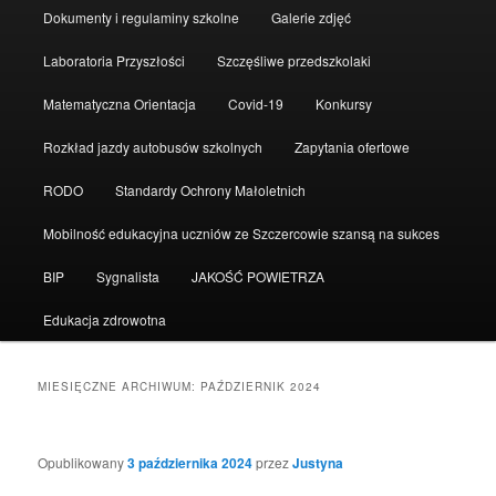
Dokumenty i regulaminy szkolne
Galerie zdjęć
Laboratoria Przyszłości
Szczęśliwe przedszkolaki
Matematyczna Orientacja
Covid-19
Konkursy
Rozkład jazdy autobusów szkolnych
Zapytania ofertowe
RODO
Standardy Ochrony Małoletnich
Mobilność edukacyjna uczniów ze Szczercowie szansą na sukces
BIP
Sygnalista
JAKOŚĆ POWIETRZA
Edukacja zdrowotna
MIESIĘCZNE ARCHIWUM:
PAŹDZIERNIK 2024
Opublikowany
3 października 2024
przez
Justyna