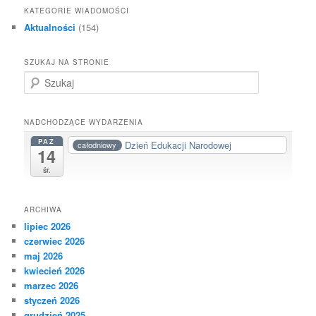
KATEGORIE WIADOMOŚCI
Aktualności
(154)
SZUKAJ NA STRONIE
S
z
u
k
NADCHODZĄCE WYDARZENIA
a
PAŹ
Dzień Edukacji Narodowej
całodniowy
j
14
śr.
ARCHIWA
lipiec 2026
czerwiec 2026
maj 2026
kwiecień 2026
marzec 2026
styczeń 2026
grudzień 2025