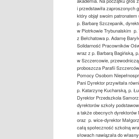
akademia. Na początku głos za
i przedstawiła zaproszonych 
który objął swoim patronatem
p. Barbarę Szczepanik, dyrekt
w Piotrkowie Trybunalskim p
z Bełchatowa p. Adamę Barył
Solidarność Pracowników Ośw
wraz z p. Barbarą Bagińską, p
w Szczercowie, przewodnicząc
proboszcza Parafii Szczercó
Pomocy Osobom Niepełnospraw
Pani Dyrektor przywitała rów
p. Katarzynę Kucharską, p. Łu
Dyrektor Przedszkola Samor
dyrektorów szkoły podstawow
a także obecnych dyrektorów 
oraz p. wice-dyrektor Małgorz
całą społeczność szkolną wr
słowach nawiązała do własnyc