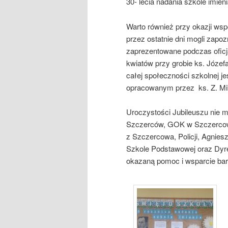
30- lecia nadania szkole imieni
Warto również przy okazji ws
przez ostatnie dni mogli zapoz
zaprezentowane podczas oficja
kwiatów przy grobie ks. Józef
całej społeczności szkolnej j
opracowanym przez ks. Z. Mi
Uroczystości Jubileuszu nie 
Szczerców, GOK w Szczercowi
z Szczercowa, Policji, Agnie
Szkole Podstawowej oraz Dyre
okazaną pomoc i wsparcie bar