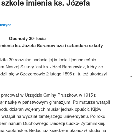
 szkole imienia ks. Józefa
ustyna
Obchody 30- lecia
imienia ks. Józefa Baranowicza i sztandaru szkoły
ła 30 rocznicę nadania jej imienia i jednocześnie
m Naszej Szkoły jest ks. Józef Baranowicz, który ze
dził się w Szczercowie 2 lutego 1896 r., tu też ukończył
 pracował w Urzędzie Gminy Pruszków, w 1915 r.
djął naukę w państwowym gimnazjum. Po maturze wstąpił
wodu działań wojennych musiał jednak opuścić Kijów
e wstąpił na wydział tamtejszego uniwersytetu. Po roku
 seminarium Duchownego Diecezji Łucko- Żytomirskiej.
ia kapłańskie. Będąc już księdzem ukończył studia na