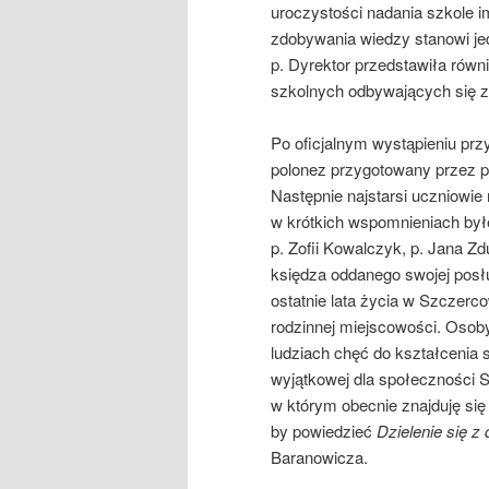
uroczystości nadania szkole i
zdobywania wiedzy stanowi je
p. Dyrektor przedstawiła równ
szkolnych odbywających się z 
Po oficjalnym wystąpieniu prz
polonez przygotowany przez p.
Następnie najstarsi uczniowie n
w krótkich wspomnieniach był
p. Zofii Kowalczyk, p. Jana Z
księdza oddanego swojej posłu
ostatnie lata życia w Szczer
rodzinnej miejscowości. Osob
ludziach chęć do kształcenia si
wyjątkowej dla społeczności 
w którym obecnie znajduję si
by powiedzieć
Dzielenie się z
Baranowicza.