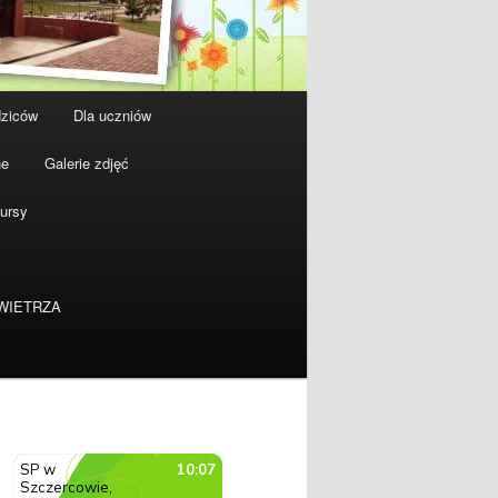
dziców
Dla uczniów
ne
Galerie zdjęć
ursy
WIETRZA