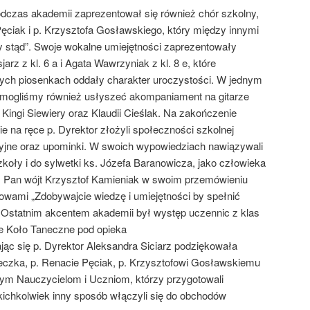
odczas akademii zaprezentował się również chór szkolny,
ęciak i p. Krzysztofa Gosławskiego, który między innymi
 stąd”. Swoje wokalne umiejętności zaprezentowały
rz z kl. 6 a i Agata Wawrzyniak z kl. 8 e, które
cych piosenkach oddały charakter uroczystości. W jednym
mogliśmy również usłyszeć akompaniament na gitarze
 Kingi Siewiery oraz Klaudii Cieślak. Na zakończenie
e na ręce p. Dyrektor złożyli społeczności szkolnej
lacyjne oraz upominki. W swoich wypowiedziach nawiązywali
zkoły i do sylwetki ks. Józefa Baranowicza, jako człowieka
 Pan wójt Krzysztof Kamieniak w swoim przemówieniu
łowami „Zdobywajcie wiedzę i umiejętności by spełnić
. Ostatnim akcentem akademii był występ uczennic z klas
ne Koło Taneczne pod opieka
ąc się p. Dyrektor Aleksandra Siciarz podziękowała
Peczka, p. Renacie Pęciak, p. Krzysztofowi Gosławskiemu
m Nauczycielom i Uczniom, którzy przygotowali
kichkolwiek inny sposób włączyli się do obchodów