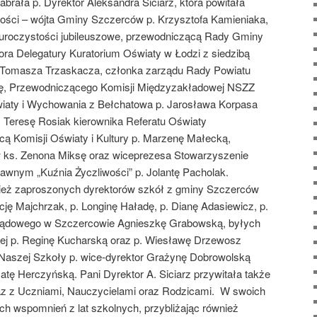
brała p. Dyrektor Aleksandra Siciarz, która powitała
gości – wójta Gminy Szczerców p. Krzysztofa Kamieniaka,
 uroczystości jubileuszowe, przewodniczącą Rady Gminy
ora Delegatury Kuratorium Oświaty w Łodzi z siedzibą
. Tomasza Trzaskacza, członka zarządu Rady Powiatu
ę, Przewodniczącego Komisji Międzyzakładowej NSZZ
iaty i Wychowania z Bełchatowa p. Jarosława Korpasa
. Teresę Rosiak kierownika Referatu Oświaty
ą Komisji Oświaty i Kultury p. Marzenę Małecką,
w ks. Zenona Miksę oraz wiceprezesa Stowarzyszenie
nym „Kuźnia Życzliwości” p. Jolantę Pacholak.
nież zaproszonych dyrektorów szkół z gminy Szczerców
cję Majchrzak, p. Longinę Haładę, p. Dianę Adasiewicz, p.
ządowego w Szczercowie Agnieszkę Grabowską, byłych
ej p. Reginę Kucharską oraz p. Wiesławę Drzewosz
Naszej Szkoły p. wice-dyrektor Grażynę Dobrowolską
atę Herczyńską. Pani Dyrektor A. Siciarz przywitała także
az z Uczniami, Nauczycielami oraz Rodzicami. W swoich
h wspomnień z lat szkolnych, przybliżając również