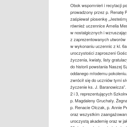
Obok wspomnień i recytacji p
prowadzony przez p. Renatę P
zaśpiewał piosenkę „Jesteśmy
również uczennice Amelia Mesja
w nostalgicznych i wzruszają
z zaprezentowanych utworów 
w wykonaniu uczennic z kl. 6a
uroczystości zaproszeni Gości
życzenia, kwiaty, listy gratu
do historii powstania Naszej S
oddanego młodemu pokoleniu.
zwrócił się do uczniów tymi s
życzenie ks. J. Baranowicza”
2 i 3, reprezentujących Szkol
p. Magdaleny Gruchały. Żegnaj
p. Renacie Olczak, p. Annie 
oraz wszystkim zaangażowany
uroczystą akademię oraz w ja