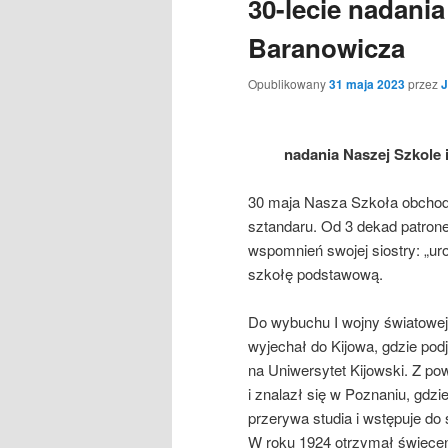
30-lecie nadania
Baranowicza
Opublikowany
31 maja 2023
przez
J
nadania Naszej Szkole 
30 maja Nasza Szkoła obchodzi
sztandaru. Od 3 dekad patrone
wspomnień swojej siostry: „uro
szkołę podstawową.
Do wybuchu I wojny światowej
wyjechał do Kijowa, gdzie po
na Uniwersytet Kijowski. Z po
i znalazł się w Poznaniu, gdzi
przerywa studia i wstępuje do
W roku 1924 otrzymał święcen