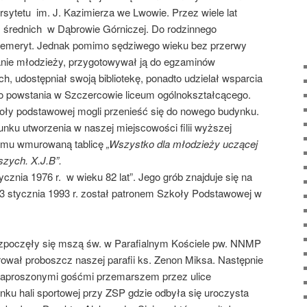
sytetu im. J. Kazimierza we Lwowie. Przez wiele lat
ł średnich w Dąbrowie Górniczej. Do rodzinnego
o emeryt. Jednak pomimo sędziwego wieku bez przerwy
nie młodzieży, przygotowywał ją do egzaminów
h, udostępniał swoją bibliotekę, ponadto udzielał wsparcia
do powstania w Szczercowie liceum ogólnokształcącego.
koły podstawowej mogli przenieść się do nowego budynku.
unku utworzenia w naszej miejscowości filii wyższej
domu wmurowaną tablicę
„Wszystko dla młodzieży uczącej
szych. X.J.B”.
cznia 1976 r. w wieku 82 lat”. Jego grób znajduje się na
23 stycznia 1993 r. został patronem Szkoły Podstawowej w
ozpoczęły się mszą św. w Parafialnym Kościele pw. NNMP
wał proboszcz naszej parafii ks. Zenon Miksa. Następnie
zaproszonymi gośćmi przemarszem przez ulice
ku hali sportowej przy ZSP gdzie odbyła się uroczysta