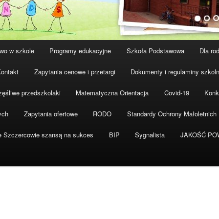
wo w szkole
Programy edukacyjne
Szkoła Podstawowa
Dla ro
ontakt
Zapytania cenowe i przetargi
Dokumenty i regulaminy szkol
ęśliwe przedszkolaki
Matematyczna Orientacja
Covid-19
Konk
ych
Zapytania ofertowe
RODO
Standardy Ochrony Małoletnich
e Szczercowie szansą na sukces
BIP
Sygnalista
JAKOŚĆ PO
3