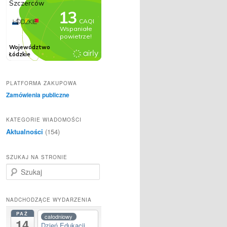
PLATFORMA ZAKUPOWA
Zamówienia publiczne
KATEGORIE WIADOMOŚCI
Aktualności
(154)
SZUKAJ NA STRONIE
S
z
u
k
NADCHODZĄCE WYDARZENIA
a
PAŹ
całodniowy
j
14
Dzień Edukacji