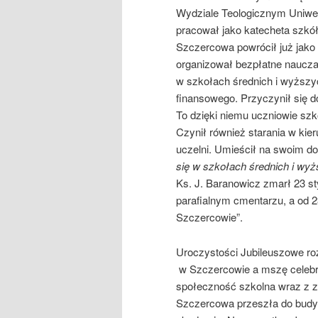
Wydziale Teologicznym Uniwer
pracował jako katecheta szkó
Szczercowa powrócił już jak
organizował bezpłatne naucza
w szkołach średnich i wyższyc
finansowego. Przyczynił się 
To dzięki niemu uczniowie sz
Czynił również starania w kier
uczelni. Umieścił na swoim 
się w szkołach średnich i wyż
Ks. J. Baranowicz zmarł 23 sty
parafialnym cmentarzu, a od 
Szczercowie”.
Uroczystości Jubileuszowe r
w Szczercowie a mszę celebro
społeczność szkolna wraz z 
Szczercowa przeszła do budyn