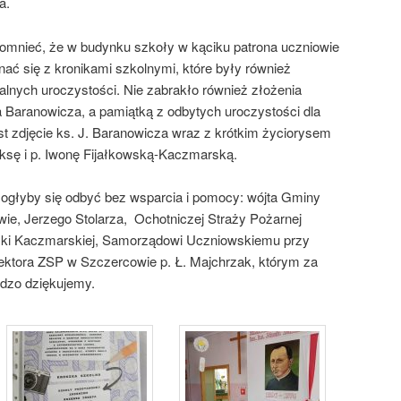
a.
pomnieć, że w budynku szkoły w kąciku patrona uczniowie
nać się z kronikami szkolnymi, które były również
lnych uroczystości. Nie zabrakło również złożenia
a Baranowicza, a pamiątką z odbytych uroczystości dla
est zdjęcie ks. J. Baranowicza wraz z krótkim życiorysem
ksę i p. Iwonę Fijałkowską-Kaczmarską.
mogłyby się odbyć bez wsparcia i pomocy: wójta Gminy
e, Jerzego Stolarza, Ochotniczej Straży Pożarnej
szki Kaczmarskiej, Samorządowi Uczniowskiemu przy
ktora ZSP w Szczercowie p. Ł. Majchrzak, którym za
dzo dziękujemy.