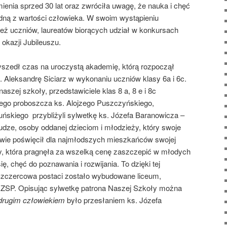
mienia sprzed 30 lat oraz zwróciła uwagę, że nauka i chęć
dną z wartości człowieka. W swoim wystąpieniu
ież uczniów, laureatów biorących udział w konkursach
okazji Jubileuszu.
yszedł czas na uroczystą akademię, którą rozpoczął
 Aleksandrę Siciarz w wykonaniu uczniów klasy 6a i 6c.
aszej szkoły, przedstawiciele klas 8 a, 8 e i 8c
ego proboszcza ks. Alojzego Puszczyńskiego,
duńskiego przybliżyli sylwetkę ks. Józefa Baranowicza –
dze, osoby oddanej dzieciom i młodzieży, który swoje
cowie poświęcił dla najmłodszych mieszkańców swojej
y, która pragnęła za wszelką cenę zaszczepić w młodych
ę, chęć do poznawania i rozwijania. To dzięki tej
Szczercowa postaci zostało wybudowane liceum,
ę ZSP. Opisując sylwetkę patrona Naszej Szkoły można
 drugim człowiekiem
było przesłaniem ks. Józefa