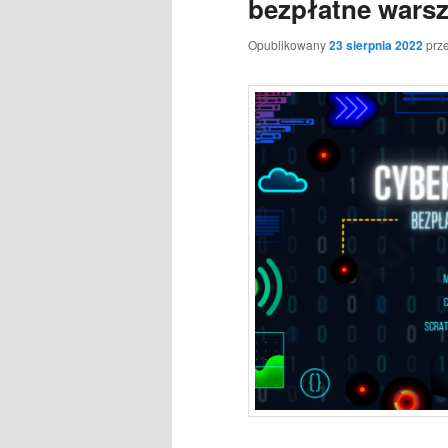
bezpłatne warsz
Opublikowany
23 sierpnia 2022
prz