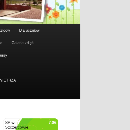
dziców
Dla uczniów
ne
Galerie zdjęć
ursy
WIETRZA