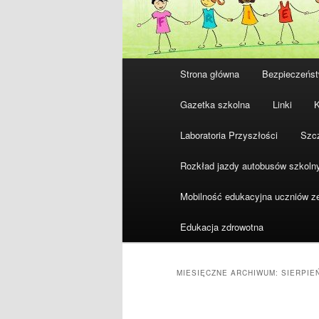
Główne
Strona główna
Bezpieczeńst
Przeskocz
Przeskocz
menu
Gazetka szkolna
Linki
K
do
do
Laboratoria Przyszłości
Szcz
tekstu
widgetów
Rozkład jazdy autobusów szkoln
Mobilność edukacyjna uczniów z
Edukacja zdrowotna
MIESIĘCZNE ARCHIWUM:
SIERPIE