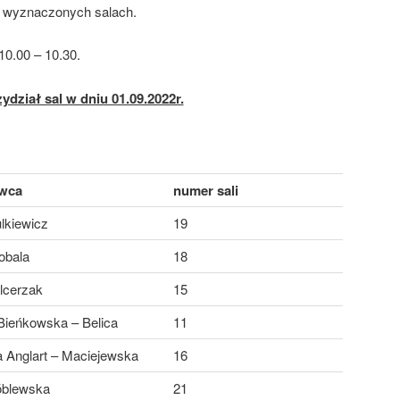
 wyznaczonych salach.
0.00 – 10.30.
ydział sal w dniu 01.09.2022r.
wca
numer sali
lkiewicz
19
obala
18
lcerzak
15
ieńkowska – Belica
11
 Anglart – Maciejewska
16
óblewska
21