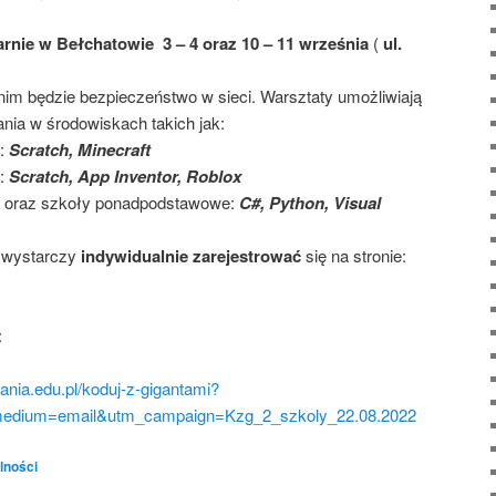
arnie w Bełchatowie 3 – 4 oraz 10 – 11 września
(
ul.
m będzie bezpieczeństwo w sieci. Warsztaty umożliwiają
ia w środowiskach takich jak:
j:
Scratch, Minecraft
j:
Scratch, App Inventor, Roblox
j oraz szkoły ponadpodstawowe:
C#, Python, Visual
, wystarczy
indywidualnie zarejestrować
się na stronie:
:
nia.edu.pl/koduj-z-gigantami?
medium=email&utm_campaign=Kzg_2_szkoly_22.08.2022
lności