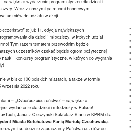
 – największe wydarzenie programistyczne dla dzieci i
ruszyły. Wraz z naszymi patronami honorowymi
a uczniów do udziału w akcji.
ieczeństwo” to już 11. edycja największych
rogramowania dla dzieci i młodzieży, w których udział
armo! Tym razem tematem przewodnim będzie
 naszych uczestników czekać będzie ogrom pożytecznej
 nauki i konkursy programistyczne, w których do wygrania
dy!
nie w blisko 100 polskich miastach, a także w formie
5 września 2022 roku.
antami – ,,Cyberbezpieczeństwo” – największe
jne wydarzenie dla dzieci i młodzieży w Polsce!
ovTech, Janusz Cieszyński Sekretarz Stanu w KPRM ds.
ydent Miasta Bełchatowa Panią Mariolą Czechowską
.
norowymi serdecznie zapraszamy Państwa uczniów do