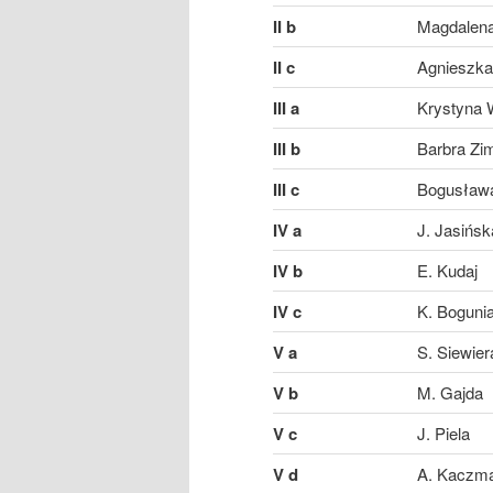
II b
Magdalena
II c
Agnieszk
III a
Krystyna
III b
Barbra Zi
III c
Bogusław
IV a
J. Jasińsk
IV b
E. Kudaj
IV c
K. Boguni
V a
S. Siewier
V b
M. Gajda
V c
J. Piela
V d
A. Kaczm